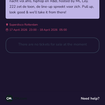
nacht vol afro, hiphop en R&B, hosted by MC Ley.
222 zet de toon, de line-up spreekt voor zich. Pull up,
look good & we’ll take it from there!
Superdisco Rotterdam
17 April 2026
23:00
-
18 April 2026
05:00
There are no tickets for sale at the moment
Need help?