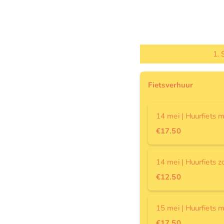
1.
Fietsverhuur
14 mei | Huurfiets 
Exclusief servicekosten.
€17.50
Ophaallocatie: Stationspl
Een week voor het festiva
fietsverhuurder over het
14 mei | Huurfiets 
Exclusief servicekosten.
€12.50
Ophaallocatie: Stationspl
Een week voor het festiva
fietsverhuurder over het
15 mei | Huurfiets 
Exclusief servicekosten.
€17.50